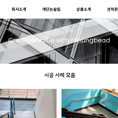
회사소개
계단논슬립
상품소개
견적문
Creative Value with Misungbead
시공 사례 모음