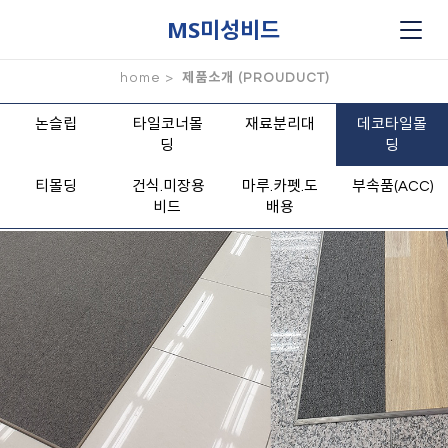
MS미성비드
home >
제품소개 (PROUDUCT)
논슬립
타일코너몰
재료분리대
데코타일몰
딩
딩
티몰딩
건식.미장용
마루.카펫.도
부속품(ACC)
비드
배용