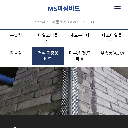
MS미성비드
home >
제품소개 (PROUDUCT)
논슬립
타일코너몰
재료분리대
데코타일몰
딩
딩
티몰딩
건식.미장용
마루.카펫.도
부속품(ACC)
비드
배용